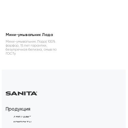
Мини-умывальник Лада
Мини-умывальник Лада| 100%
фарфор, 15 лет гарантии,
безупречная белизна, смыв по
ГОСТу
Продукция
Унитазы-
компакты