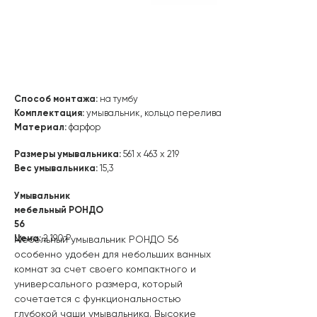
Способ монтажа:
на тумбу
Комплектация:
умывальник, кольцо перелива
Материал:
фарфор
Размеры умывальника:
561 х 463 х 219
Вес умывальника:
15,3
Умывальник
мебельный РОНДО
56
Цена:
2 190 ₽
Мебельный умывальник РОНДО 56
особенно удобен для небольших ванных
комнат за счет своего компактного и
универсального размера, который
сочетается с функциональностью
глубокой чаши умывальника. Высокие