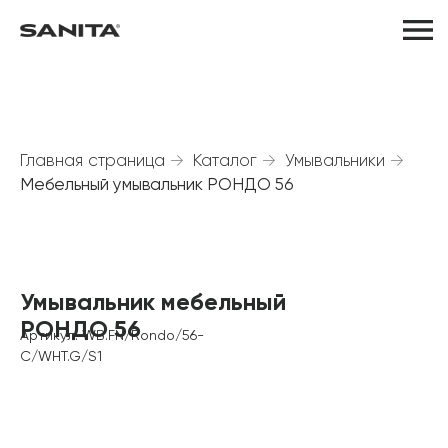
Главная страница
→
Каталог
→
Умывальники
→
Мебельный умывальник РОНДО 56
Умывальник мебельный
РОНДО 56
Артикул: WB.FN/Rondo/56-
C/WHT.G/S1