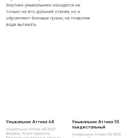
бортики умывальника находятся не
только на его дальней стенке, но и
обрамляют боковые грани, не позволяя
воде вытекать.
Умывальник Аттика 48
Умывальник Аттика 55
пьедестальный
Умывальник Аттика 48| 100%
фарфор, 15 лет гарантии,
Умывальник Аттика 55| 100%
безупречная белизна, смыв по